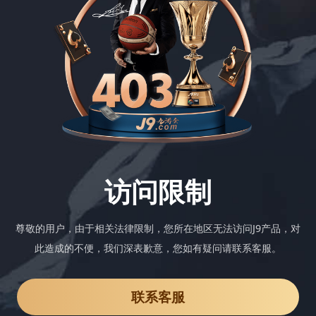
访问限制
尊敬的用户，由于相关法律限制，您所在地区无法访问J9产品，对
此造成的不便，我们深表歉意，您如有疑问请联系客服。
联系客服