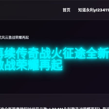
首页
知道
永利yl23411
代风云激战荣耀再起
再续传奇战火征途全新
激战荣耀再起