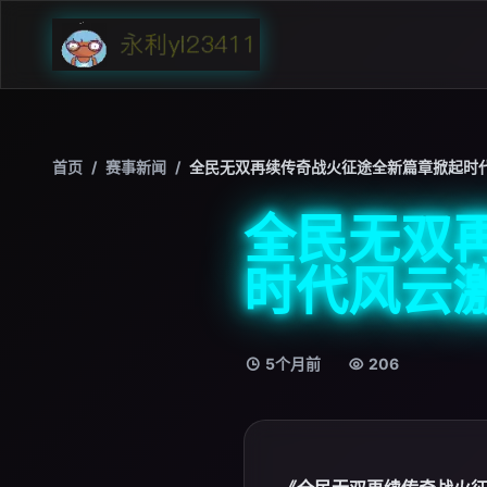
首页
/
赛事新闻
/
全民无双再续传奇战火征途全新篇章掀起时
全民无双
时代风云
5个月前
206