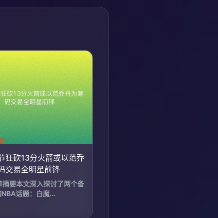
节狂砍13分火箭或以范乔
码交易全明星前锋
文章摘要本文深入探讨了两个备
NBA话题：白魔...